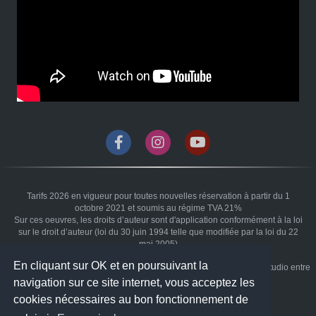
Tarifs 2026 en vigueur pour toutes nouvelles réservation à partir du 1
octobre 2021 et soumis au régime TVA 21%
Sur ces oeuvres, les droits d’auteur sont d'application conformément à la loi
sur le droit d’auteur (loi du 30 juin 1994 telle que modifiée par la loi du 22
mai 2005)
En cliquant sur OK et en poursuivant la
Copyright 2026 Héritage du Temps Photographie - Photographe de studio entre
Liège et Namur à Braives.
navigation sur ce site internet, vous acceptez les
cookies nécessaires au bon fonctionnement de