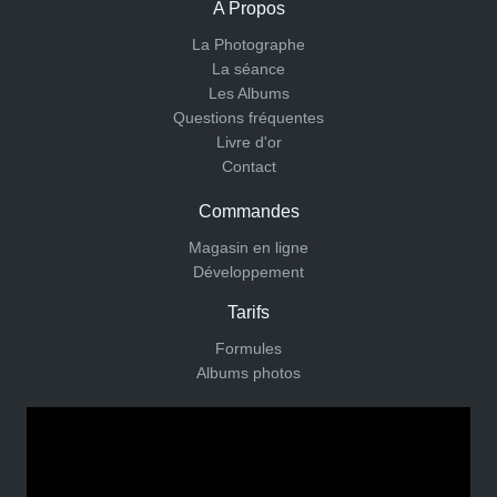
A Propos
La Photographe
La séance
Les Albums
Questions fréquentes
Livre d'or
Contact
Commandes
Magasin en ligne
Développement
Tarifs
Formules
Albums photos