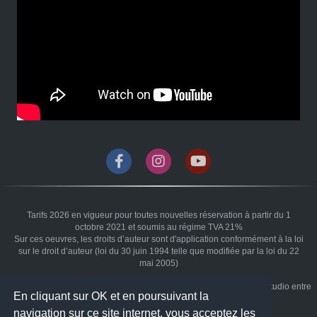
Tarifs 2026 en vigueur pour toutes nouvelles réservation à partir du 1
octobre 2021 et soumis au régime TVA 21%
Sur ces oeuvres, les droits d’auteur sont d'application conformément à la loi
sur le droit d’auteur (loi du 30 juin 1994 telle que modifiée par la loi du 22
mai 2005)
Copyright 2026 Héritage du Temps Photographie - Photographe de studio entre
En cliquant sur OK et en poursuivant la
Liège et Namur à Braives.
navigation sur ce site internet, vous acceptez les