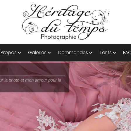
 Propos
Galeries
Commandes
Tarifs
FA
ité !