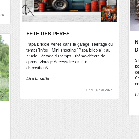
026
FETE DES PERES
N
Papa Bricole!Venez dans le garage "Héritage du
D
temps"Infos : Mini shooting "Papa bricole" : au
studio Héritage du temps - thème/décors de
Sh
garage vintage Accessoires mis à
bo
disposition&...
de
Co
Lire la suite
en
lundi 14 avril 2025
Li