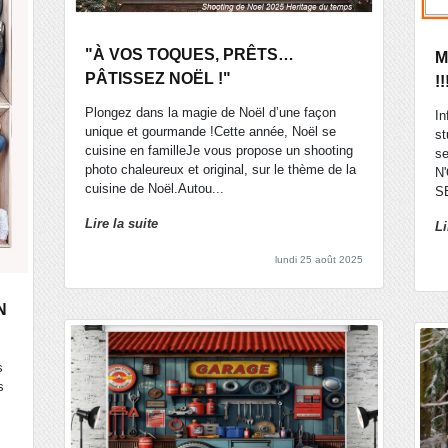
"À VOS TOQUES, PRÊTS…
M
PÂTISSEZ NOËL !"
!!
Plongez dans la magie de Noël d’une façon
In
unique et gourmande !Cette année, Noël se
st
cuisine en familleJe vous propose un shooting
se
photo chaleureux et original, sur le thème de la
N
cuisine de Noël.Autou...
SE
Lire la suite
Li
lundi 25 août 2025
N
s
s